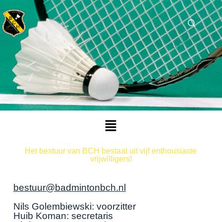
Het bestuur van BCH bestaat uit vijf enthousiaste
vrijwilligers!
bestuur@badmintonbch.nl
Nils Golembiewski: voorzitter
Huib Koman: secretaris