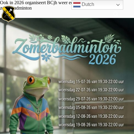
Ook in 2026 organiseert BCjh weer een aantal weken
Dutch
zomerbadminton