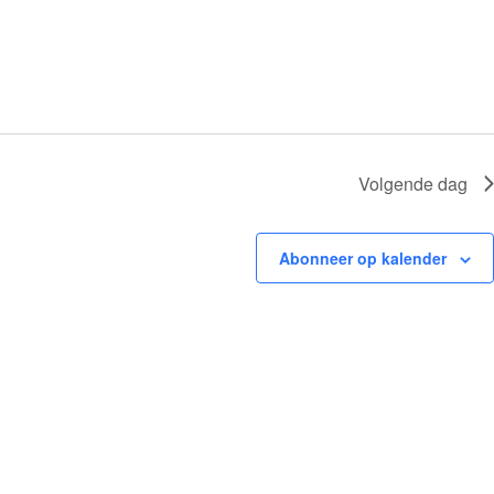
e
n
n
a
v
i
g
a
t
Volgende dag
i
e
Abonneer op kalender