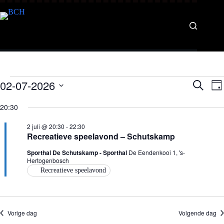
02-07-2026
E
E
Z
D
v
v
o
S
a
e
e
e
e
20:30
g
n
n
k
l
e
e
e
e
2 juli @ 20:30
-
22:30
m
m
n
c
Recreatieve speelavond – Schutskamp
e
e
t
n
n
e
Sporthal De Schutskamp - Sporthal
De Eendenkooi 1, 's-
t
t
e
Hertogenbosch
e
w
r
Recreatieve speelavond
n
e
e
Z
e
e
o
r
n
e
g
d
a
k
a
Vorige dag
Volgende dag
t
e
v