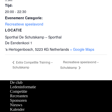
Tijd:
20:00 - 22:30
Evenement Categorie:
Recreatieve speelavond
LOCATIE
Sporthal De Schutskamp – Sporthal
De Eendenkooi 1
's-Hertogenbosch
,
5223 KG
Netherlands
+ Google Maps
Recreatieve speelavond –
Extra Competitie Training –
Schutskamp
Schutskamp
De club
Ledeninformatie
Competitie
Recreanten
Sponsoren
Nieuws
Kalender