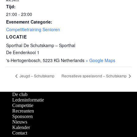
Tijd:
21:00 - 23:00
Evenement Categorie:
Competitietraining Senioren
LOCATIE
Sporthal De Schutskamp – Sporthal
De Eendenkooi 1
's-Hertogenbosch
,
5223 KG
Netherlands
+ Google Maps
Jeugd – Schutskamp
Recreatieve speelavond – Schutskamp
De club
Ledeninformatie
Competitie
Recreanten
Sponsoren
Nieuws
Kalender
Contact