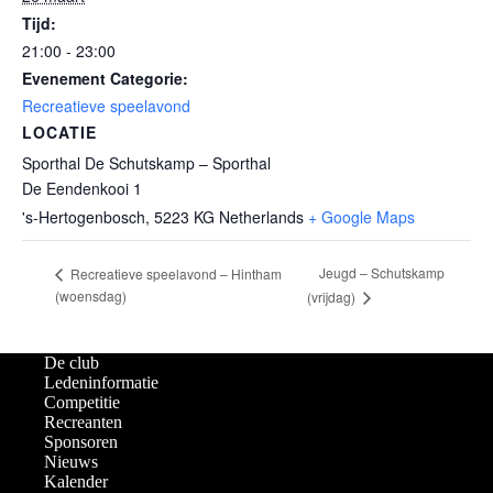
Tijd:
21:00 - 23:00
Evenement Categorie:
Recreatieve speelavond
LOCATIE
Sporthal De Schutskamp – Sporthal
De Eendenkooi 1
's-Hertogenbosch
,
5223 KG
Netherlands
+ Google Maps
Jeugd – Schutskamp
Recreatieve speelavond – Hintham
(woensdag)
(vrijdag)
De club
Ledeninformatie
Competitie
Recreanten
Sponsoren
Nieuws
Kalender