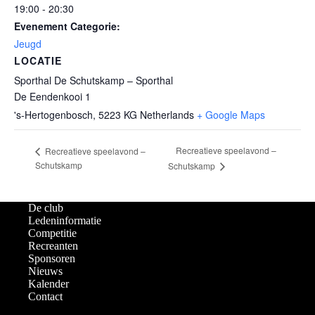
19:00 - 20:30
Evenement Categorie:
Jeugd
LOCATIE
Sporthal De Schutskamp – Sporthal
De Eendenkooi 1
's-Hertogenbosch
,
5223 KG
Netherlands
+ Google Maps
Recreatieve speelavond –
Recreatieve speelavond –
Schutskamp
Schutskamp
De club
Ledeninformatie
Competitie
Recreanten
Sponsoren
Nieuws
Kalender
Contact