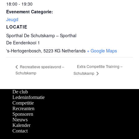
18:00 - 19:30
Evenement Categorie:
Jeugd
LOCATIE
Sporthal De Schutskamp – Sporthal
De Eendenkooi 1
's-Hertogenbosch
,
5223 KG
Netherlands
+ Google Maps
Extra Competitie Training –
Recreatieve speelavond –
Schutskamp
Schutskamp
De club
Ledeninformatie
Competitie
Recreanten
Sponsoren
Nieuws
Kalender
Contact